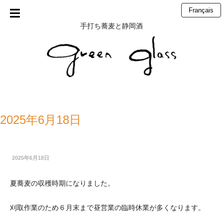
Main
Skip to
Français
menu
content
手打ち蕎麦と静岡酒
2025年6月18日
2025年6月18日
夏蕎麦の収穫時期になりました。
刈取作業のため６月末まで昼営業の臨時休業が多くなります。